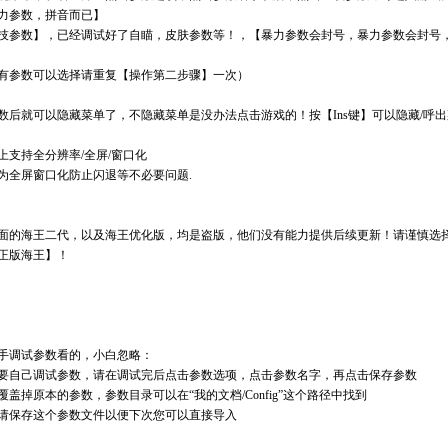
力参数，拼音而已】
技参数】，已经调试好了自瞄，皮肤参数等！，【暴力参数会封号，暴力参数会封号
有参数可以选择请重复【操作第二步骤】一次）
数后就可以隐藏菜单了，不隐藏菜单是没办法点击游戏的！按【Ins键】可以隐藏/呼
上支持全分辨率/全屏/窗口化
为全屏窗口化防止闪退等不必要问题.
面的海王二代，以及海王优化版，均是盗版，他们没有能力提供后续更新！请谨慎选
正版海王】！
手调试参数看的，小白忽略：
要自己调试参数，请在调试完后点击参数选项，点击参数名字，再点击保存参数
覆盖掉原本的参数，参数目录可以在“我的文档/Config”这个路径中找到
请保存这个参数文件以便下次您可以直接导入