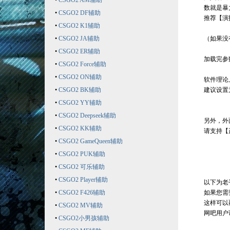
•
CSGO2 AM辅助
数就是暴
•
CSGO2 DF辅助
推荐【演
•
CSGO2 K1辅助
•
CSGO2 JA辅助
（如果没
•
CSGO2 ER辅助
加载完参
•
CSGO2 Force辅助
•
CSGO2 ON辅助
软件理论
•
CSGO2 BK辅助
建议设置
•
CSGO2 YY辅助
•
CSGO2 Deepseek辅助
另外，外
•
CSGO2 KK辅助
请支持【
•
CSGO2 GameQueen辅助
•
CSGO2 PUK辅助
•
CSGO2 可乐辅助
•
CSGO2 Player辅助
以下为老
•
CSGO2 F426辅助
如果您需
这样可以
•
CSGO2 MV辅助
网吧用户
•
CSGO2小男孩辅助