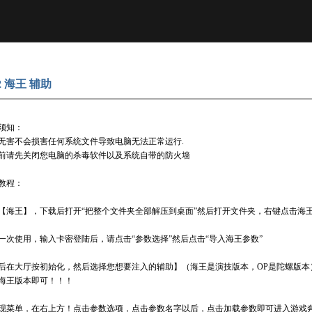
本站
2 海王 辅助
须知：
无害不会损害任何系统文件导致电脑无法正常运行.
前请先关闭您电脑的杀毒软件以及系统自带的防火墙
教程：
【海王】，下载后打开“把整个文件夹全部解压到桌面”然后打开文件夹，右键点击海
一次使用，输入卡密登陆后，请点击“参数选择”然后点击“导入海王参数”
后在大厅按初始化，然后选择您想要注入的辅助】（海王是演技版本，OP是陀螺版本
海王版本即可！！！
现菜单，在右上方！点击参数选项，点击参数名字以后，点击加载参数即可进入游戏奔放！【