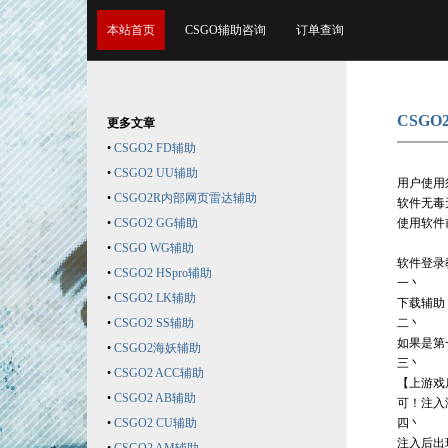
本站首页
CSGO辅助咨询
订单查询
CSGO
更多文章
•
CSGO2 FD辅助
•
CSGO2 UU辅助
用户使用
•
CSGO2R内部网页雷达辅助
软件无毒
•
CSGO2 GG辅助
使用软件
•
CSGO WG辅助
软件登录
•
CSGO2 HSpro辅助
一丶
•
CSGO2 LK辅助
下载辅助
•
CSGO2 SS辅助
二丶
如果是第
•
CSGO2海妖辅助
三丶
•
CSGO2 ACC辅助
【上游戏
•
CSGO2 AB辅助
可！注入
•
CSGO2 CU辅助
四丶
注入后出