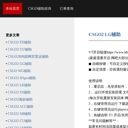
本站首页
CSGO辅助咨询
订单查询
CSGO2 LG辅助
更多文章
•
CSGO2 FD辅助
•
CSGO2 UU辅助
VT开启链接https://www.ldmnq
•
CSGO2R内部网页雷达辅助
(家庭需要开启 网吧大部
•
CSGO2 GG辅助
◼ 自瞄按键：可自定义按
◼ 自定强度：目前遇到最合
•
CSGO WG辅助
•
CSGO2 HSpro辅助
使用说明
•
CSGO2 LK辅助
1，重启后，先登录软件
•
CSGO2 SS辅助
2， 运行环境安装部署 
(每次开机重新安装回来 网
•
CSGO2海妖辅助
3，右键管理员运行 下载器.ex
•
CSGO2 ACC辅助
4，右键管理员运行playe
•
CSGO2 AB辅助
5，热键说明: F1 开启/关闭
•
CSGO2 CU辅助
**常见问题解答**：
如果长时间没回显或者提示c