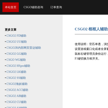
本站首页
CSGO辅助咨询
订单查询
CSGO2 框框人辅助
更多文章
•
CSGO2 FD辅助
•
CSGO2 UU辅助
使用说明：官匹单透，演
•
CSGO2R内部网页雷达辅助
设置游戏窗口化或者全屏
•
CSGO2 GG辅助
鼠标右键管理员身份运行
F1键切换方框开关。
•
CSGO WG辅助
•
CSGO2 HSpro辅助
•
CSGO2 LK辅助
•
CSGO2 SS辅助
•
CSGO2海妖辅助
•
CSGO2 ACC辅助
•
CSGO2 AB辅助
•
CSGO2 CU辅助