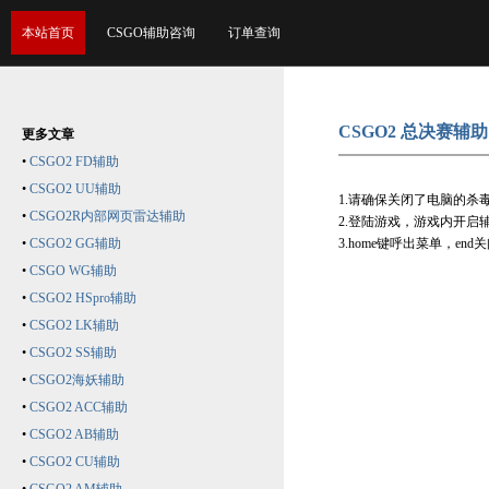
本站首页
CSGO辅助咨询
订单查询
CSGO2 总决赛辅助
更多文章
•
CSGO2 FD辅助
•
CSGO2 UU辅助
1.请确保关闭了电脑的杀
•
CSGO2R内部网页雷达辅助
2.登陆游戏，游戏内开启
•
CSGO2 GG辅助
3.home键呼出菜单，e
•
CSGO WG辅助
•
CSGO2 HSpro辅助
•
CSGO2 LK辅助
•
CSGO2 SS辅助
•
CSGO2海妖辅助
•
CSGO2 ACC辅助
•
CSGO2 AB辅助
•
CSGO2 CU辅助